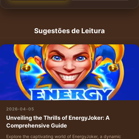
Sugestões de Leitura
2026-04-05
Unveiling the Thrills of EnergyJoker: A
Comprehensive Guide
Explore the captivating world of EnergyJoker, a dynamic