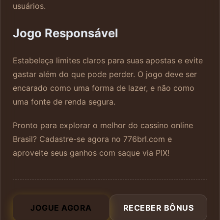
usuários.
Jogo Responsável
Estabeleça limites claros para suas apostas e evite
gastar além do que pode perder. O jogo deve ser
encarado como uma forma de lazer, e não como
uma fonte de renda segura.
Pronto para explorar o melhor do cassino online
Brasil? Cadastre-se agora no 776brl.com e
aproveite seus ganhos com saque via PIX!
JOGUE AGORA
RECEBER BÔNUS