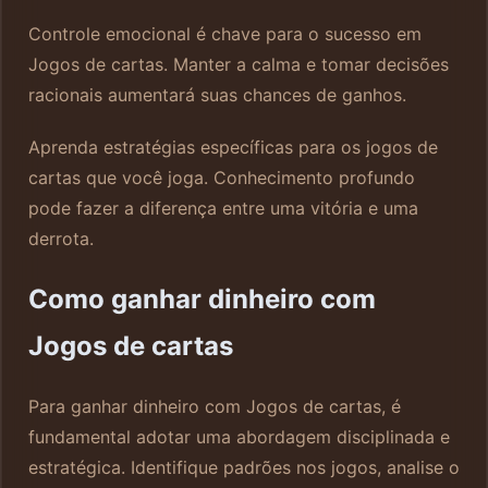
Controle emocional é chave para o sucesso em
Jogos de cartas. Manter a calma e tomar decisões
racionais aumentará suas chances de ganhos.
Aprenda estratégias específicas para os jogos de
cartas que você joga. Conhecimento profundo
pode fazer a diferença entre uma vitória e uma
derrota.
Como ganhar dinheiro com
Jogos de cartas
Para ganhar dinheiro com Jogos de cartas, é
fundamental adotar uma abordagem disciplinada e
estratégica. Identifique padrões nos jogos, analise o