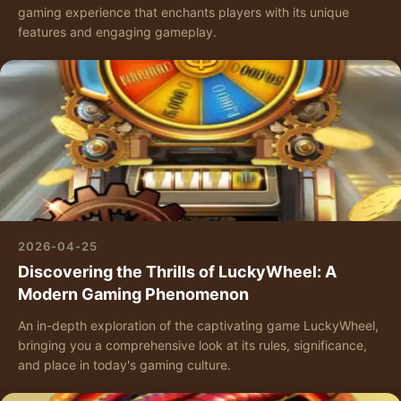
gaming experience that enchants players with its unique
features and engaging gameplay.
2026-04-25
Discovering the Thrills of LuckyWheel: A
Modern Gaming Phenomenon
An in-depth exploration of the captivating game LuckyWheel,
bringing you a comprehensive look at its rules, significance,
and place in today's gaming culture.