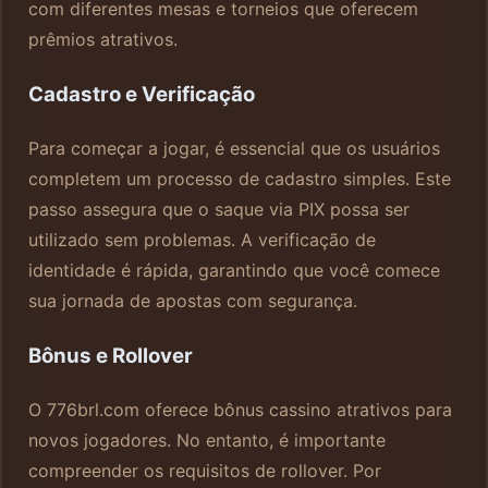
com diferentes mesas e torneios que oferecem
prêmios atrativos.
Cadastro e Verificação
Para começar a jogar, é essencial que os usuários
completem um processo de cadastro simples. Este
passo assegura que o saque via PIX possa ser
utilizado sem problemas. A verificação de
identidade é rápida, garantindo que você comece
sua jornada de apostas com segurança.
Bônus e Rollover
O 776brl.com oferece bônus cassino atrativos para
novos jogadores. No entanto, é importante
compreender os requisitos de rollover. Por